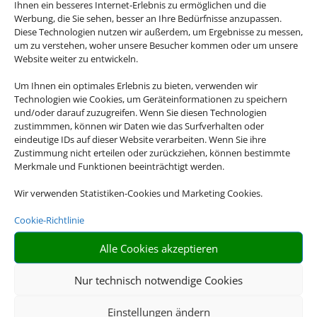
Ihnen ein besseres Internet-Erlebnis zu ermöglichen und die
von einer Reise zurücktreten oder sie
Werbung, die Sie sehen, besser an Ihre Bedürfnisse anzupassen.
abbrechen muss. Bei uns finden Sie die
Diese Technologien nutzen wir außerdem, um Ergebnisse zu messen,
um zu verstehen, woher unsere Besucher kommen oder um unsere
passenden Versicherungen für jede
Website weiter zu entwickeln.
Eventualität.
Um Ihnen ein optimales Erlebnis zu bieten, verwenden wir
Für eine detaillierte Beratung zu Ihrer
Technologien wie Cookies, um Geräteinformationen zu speichern
und/oder darauf zuzugreifen. Wenn Sie diesen Technologien
Versicherung, wenden Sie sich gerne an
zustimmmen, können wir Daten wie das Surfverhalten oder
uns.
eindeutige IDs auf dieser Website verarbeiten. Wenn Sie ihre
Zustimmung nicht erteilen oder zurückziehen, können bestimmte
Merkmale und Funktionen beeinträchtigt werden.

Wir verwenden Statistiken-Cookies und Marketing Cookies.
Cookie-Richtlinie
Alle Cookies akzeptieren
GEPÄCK
Sichern Sie Ihr Gepäck auch über den Standardwert der
Nur technisch notwendige Cookies
Fluggesellschaften hinaus ab
Einstellungen ändern