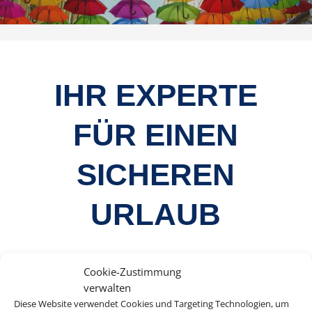
IHR EXPERTE
FÜR EINEN
SICHEREN
URLAUB
Cookie-Zustimmung
verwalten
Egal ob vor oder während der Reise, leider
Diese Website verwendet Cookies und Targeting Technologien, um
kann es immer Gründe geben, warum man