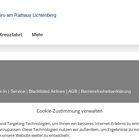
üro am Rathaus Lichtenberg
Kreuzfahrt
Mehr
k-In
|
Service
|
Blacklisted Airlines
|
AGB
|
Barrierefreiheitserklärung
Cookie-Zustimmung verwalten
nd Targeting Technologien, um Ihnen ein besseres Internet-Erlebnis zu erm
 anzupassen. Diese Technologien nutzen wir außerdem, um Ergebnisse zu m
nsere Website weiter zu entwickeln.