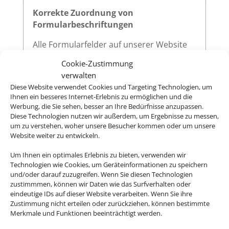
Korrekte Zuordnung von
Formularbeschriftungen
Alle Formularfelder auf unserer Website
sind mit zugehörigen
-Elementen
<label>
Cookie-Zustimmung
versehen, die über das
-Attribut
for
verwalten
eindeutig auf die jeweilige
des
id
Diese Website verwendet Cookies und Targeting Technologien, um
Eingabefeldes verweisen. Diese klare
Ihnen ein besseres Internet-Erlebnis zu ermöglichen und die
Zuordnung verbessert die
Werbung, die Sie sehen, besser an Ihre Bedürfnisse anzupassen.
Diese Technologien nutzen wir außerdem, um Ergebnisse zu messen,
Nutzerfreundlichkeit und sorgt dafür,
um zu verstehen, woher unsere Besucher kommen oder um unsere
dass assistive Technologien wie
Website weiter zu entwickeln.
Screenreader die Beschriftungen korrekt
vorlesen.
Um Ihnen ein optimales Erlebnis zu bieten, verwenden wir
Technologien wie Cookies, um Geräteinformationen zu speichern
und/oder darauf zuzugreifen. Wenn Sie diesen Technologien
zustimmmen, können wir Daten wie das Surfverhalten oder
eindeutige IDs auf dieser Website verarbeiten. Wenn Sie ihre
Sichtbarer Fokus
Zustimmung nicht erteilen oder zurückziehen, können bestimmte
Merkmale und Funktionen beeinträchtigt werden.
Alle interaktiven Elemente auf unserer