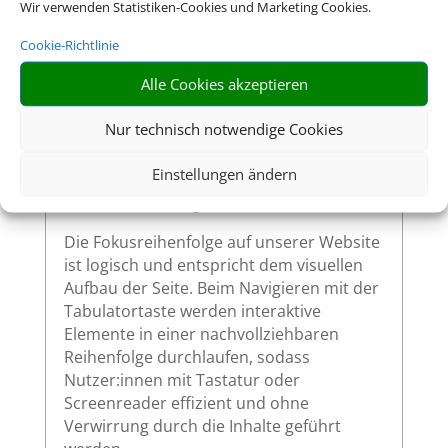
Website – wie Links, Buttons oder
Wir verwenden Statistiken-Cookies und Marketing Cookies.
Formularfelder – zeigen klar sichtbar an,
Cookie-Richtlinie
wenn sie per Tastatur ausgewählt werden.
So ermöglichen wir eine vollständige
Alle Cookies akzeptieren
Bedienung auch ohne Maus.
Nur technisch notwendige Cookies
Einstellungen ändern
Sinnvolle Fokusreihenfolge bei
Tastaturnutzung
Die Fokusreihenfolge auf unserer Website
ist logisch und entspricht dem visuellen
Aufbau der Seite. Beim Navigieren mit der
Tabulatortaste werden interaktive
Elemente in einer nachvollziehbaren
Reihenfolge durchlaufen, sodass
Nutzer:innen mit Tastatur oder
Screenreader effizient und ohne
Verwirrung durch die Inhalte geführt